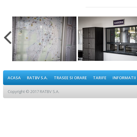
ACASA
RATBV S.A.
TRASEE SI ORARE
TARIFE
INFORMATII
Copyright © 2017 RATBV S.A.