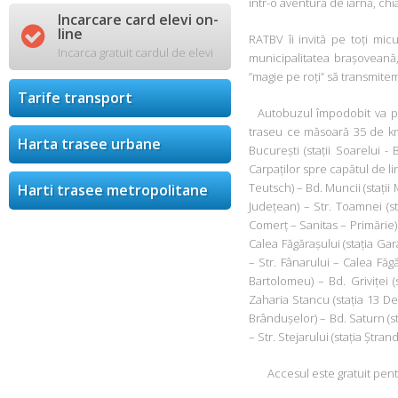
într-o aventură de iarnă, c
Incarcare card elevi on-

line
RATBV îi invită pe toți mic
Incarca gratuit cardul de elevi
municipalitatea brașoveană
”magie pe roți” să transmitem
Tarife transport
Autobuzul împodobit va plec
traseu ce măsoară 35 de km 
Harta trasee urbane
București (stații Soarelui -
Carpaților spre capătul de lini
Teutsch) – Bd. Muncii (stații 
Harti trasee metropolitane
Județean) – Str. Toamnei (st
Comerț – Sanitas – Primărie) –
Calea Făgărașului (stația Gara
– Str. Fânarului – Calea Făg
Bartolomeu) – Bd. Griviței (
Zaharia Stancu (stația 13 Dec
Brândușelor) – Bd. Saturn (s
– Str. Stejarului (stația Ștra
Accesul este gratuit pentru 