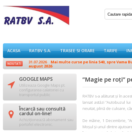
ACASA
RATBV S.A.
TRASEE SI ORARE
TARIFE
IN
31.07.2026
Mai multe curse pe linia 540, spre Vama Buz
NOUTATI
august 2026
”Magie pe roți” p
GOOGLE MAPS

Utilizeaza Google Maps pt.
configurarea calatoriei cu
transportul public
RATBV s-a alăturat și în ace
lansat astăzi ”Autobuzul lui
Încarcă sau consultă
neuitat, plină de culoare, câ

cardul on-line!
Achiziționează abonament sau
De mâine, 1 Decembrie, ”Au
portofel electronic.
Moșul și unul dintre ajutoar