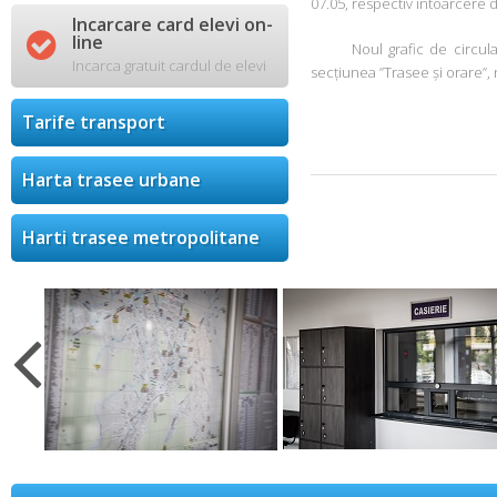
07.05, respectiv întoarcere d
Incarcare card elevi on-

line
Noul grafic de circulație a
Incarca gratuit cardul de elevi
secțiunea ”Trasee și orare”,
Tarife transport
Harta trasee urbane
Harti trasee metropolitane