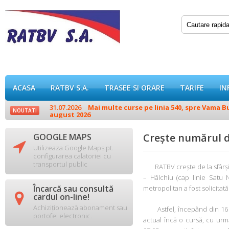
ACASA
RATBV S.A.
TRASEE SI ORARE
TARIFE
IN
31.07.2026
Mai multe curse pe linia 540, spre Vama Buz
NOUTATI
august 2026
Crește numărul d
GOOGLE MAPS

Utilizeaza Google Maps pt.
configurarea calatoriei cu
transportul public
RATBV crește de la sfârșitu
– Hălchiu (cap linie Satu 
Încarcă sau consultă
metropolitan a fost solicitat

cardul on-line!
Achiziționează abonament sau
Astfel, începând din 16 mai
portofel electronic.
actual încă o cursă, cu urm