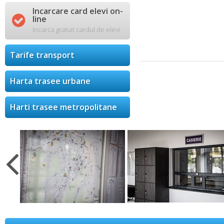
Incarcare card elevi on-

line
Incarca gratuit cardul de elevi
Tarife transport
Harta trasee urbane
Harti trasee metropolitane