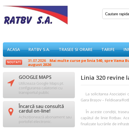
ACASA
RATBV S.A.
TRASEE SI ORARE
TARIFE
IN
31.07.2026
Mai multe curse pe linia 540, spre Vama Buz
NOUTATI
august 2026
Linia 320 revine 
GOOGLE MAPS

Utilizeaza Google Maps pt.
configurarea calatoriei cu
transportul public
La solicitarea Asociației 
Gara Brașov – Feldioara/Rotb
Încarcă sau consultă

cardul on-line!
În aceste condiții, traseul 
Achiziționează abonament sau
capătul de linie Rotbav. Ac
portofel electronic.
finalizate lucrările de infr