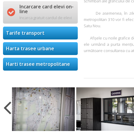
schimbări ale graficului de ci
Incarcare card elevi on-

line
De asemenea, în zilele de
Incarca gratuit cardul de elevi
metropolitan 310 vor fi efect
Satu Nou.
Tarife transport
Afișele cu noile grafice de ci
ele urmând a purta mențiun
Harta trasee urbane
următoare consultarea cu aten
Harti trasee metropolitane