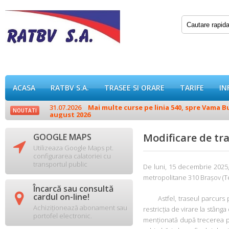
ACASA
RATBV S.A.
TRASEE SI ORARE
TARIFE
IN
31.07.2026
Mai multe curse pe linia 540, spre Vama Buz
NOUTATI
august 2026
Modificare de tra
GOOGLE MAPS

Utilizeaza Google Maps pt.
configurarea calatoriei cu
transportul public
De luni, 15 decembrie 2025, 
metropolitane 310 Brașov (Te
Încarcă sau consultă

cardul on-line!
Astfel, traseul parcurs pe 
Achiziționează abonament sau
restricția de virare la stân
portofel electronic.
menționată după trecerea pr