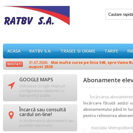
ACASA
RATBV S.A.
TRASEE SI ORARE
TARIFE
IN
31.07.2026
Mai multe curse pe linia 540, spre Vama Buz
NOUTATI
august 2026
Abonamente elevi:
GOOGLE MAPS

Utilizeaza Google Maps pt.
configurarea calatoriei cu
transportul public
Încărcarea abonamentelor d
încărcare făcută astăzi 
Încarcă sau consultă
abonamentului până în luna

cardul on-line!
pentru reînnoirea abonamen
Achiziționează abonament sau
portofel electronic.
Asociația Metropolitană pen