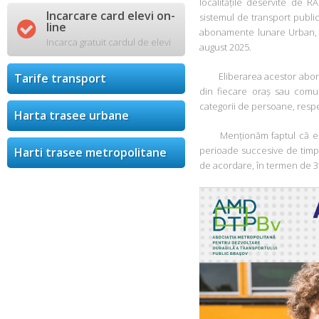
localitățile deservite de R
Incarcare card elevi on-
sistemul de transport publi

line
abonamente lunare Urban, P
Incarca gratuit cardul de elevi
august 2025.
Eliberarea acestor aboname
Tarife transport
din fiecare oraș sau comună
categorii de persoane, respec
Harta trasee urbane
Menționăm faptul că elevii
perioade succesive de timp, 
Harti trasee metropolitane
de acordare, în termen de 30