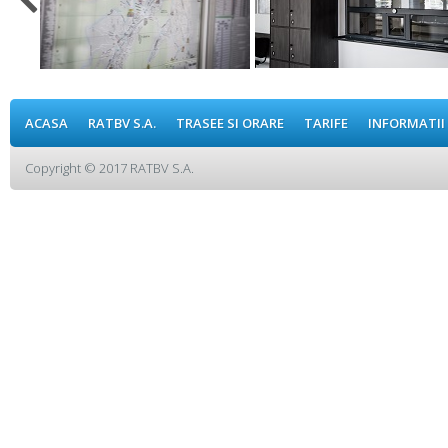
ACASA
RATBV S.A.
TRASEE SI ORARE
TARIFE
INFORMATII
Copyright © 2017 RATBV S.A.