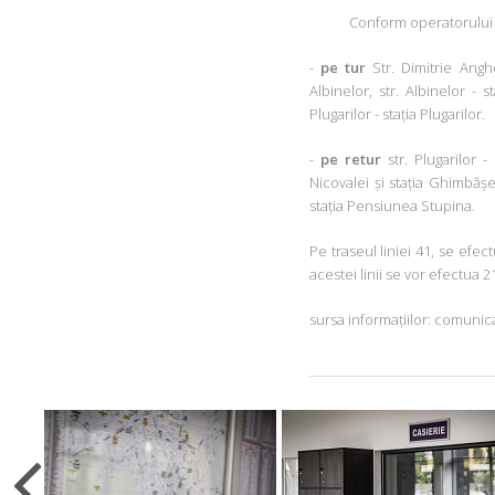
Conform operatorului de tr
-
pe tur
Str. Dimitrie Anghe
Albinelor, str. Albinelor - s
Plugarilor - stația Plugarilor.
-
pe retur
str. Plugarilor - 
Nicovalei și stația Ghimbășel
stația Pensiunea Stupina.
Pe traseul liniei 41, se efe
acestei linii se vor efectua
sursa informațiilor: comunic