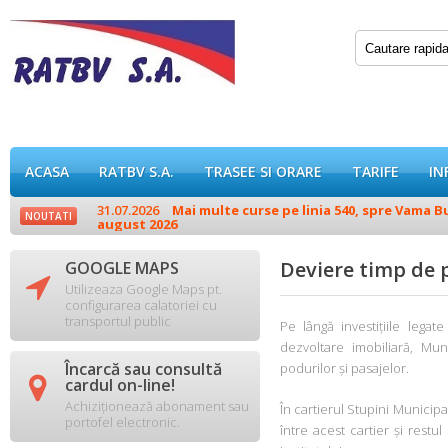
ACASA
RATBV S.A.
TRASEE SI ORARE
TARIFE
IN
31.07.2026
Mai multe curse pe linia 540, spre Vama Buz
NOUTATI
august 2026
Deviere timp de p
GOOGLE MAPS

Utilizeaza Google Maps pt.
configurarea calatoriei cu
transportul public
Pe lângă investițiile legat
dezvoltare imobiliară, Muni
Încarcă sau consultă
podurilor și pasajelor.

cardul on-line!
Achiziționează abonament sau
În cartierul Stupini Municip
portofel electronic.
între acest cartier și restul