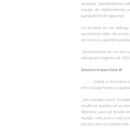
acesteia, supraînălțarea zid
soluție de îmbrăcăminte as
parapetelor de siguranță.
La acestea se vor adăuga 
racordarea căilor de acces ru
de acces la capetele podulu
De asemenea se vor executa l
arbuști pe lungimea de 100,00
Deviere traseu linia 41
Odată cu închiderea ci
între Livada Poștei și capătu
,,Din această cauză, începân
modificat. Autobuzul va veni
Albinelor, apoi pe strada Lân
Așadar, vom avea o rută ocol
pentru care am păstrat linia 