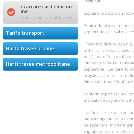
Institutului.
Incarcare card elevi on-

line
Săptămâna trecută au început 
Incarca gratuit cardul de elevi
Pentru derularea în condiții
septembrie, accesul pe acest p
Tarife transport
,,Începând de luni, 22 iunie,
Harta trasee urbane
teste, iar concluzia este 
desfășurare în această zonă
intervențiile să fie realiz
Harti trasee metropolitane
septembrie. Cei care folos
pregătească din timp rutele 
dimineață strada Fânul”, a d
Conform expertizei realizat
avansată de degradare, astfe
Lucrările ce se vor executa
montare aparate de reazem, m
de rezemare, montare grinz
suprabetonare din beton arm