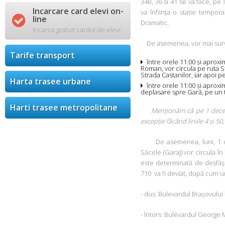
34B, 36 si 41 se va face, pe
Incarcare card elevi on-
va înființa o stație tempora

line
Dramatic.
Incarca gratuit cardul de elevi
De asemenea, vor mai surve
Tarife transport
între orele 11:00 și aprox
Roman, vor circula pe ruta S
Strada Castanilor, iar apoi pe
Harta trasee urbane
între orele 11:00 și aproxi
deplasare spre Gară, pe un tr
Harti trasee metropolitane
Menționăm că pe 1 decemb
excepție făcând liniile 4 și 50,
De asemenea, luni, 1 dece
Săcele (Garaj) vor circula în
este determinată de desfășu
710 va fi deviat, după cum 
- dus: Bulevardul Brașovulu
- întors: Bulevardul George