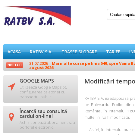
ACASA
RATBV S.A.
TRASEE SI ORARE
TARIFE
IN
31.07.2026
Mai multe curse pe linia 540, spre Vama Buz
NOUTATI
august 2026
Modificări tempo
GOOGLE MAPS

Utilizeaza Google Maps pt.
configurarea calatoriei cu
transportul public
RATBV S.A. își adaptează pr
pe Bulevardul Eroilor din c
Încarcă sau consultă
României. În intervalul 11:

cardul on-line!
multe linii va fi modificată.
Achiziționează abonament sau
portofel electronic.
Astfel, în intervalul orar 